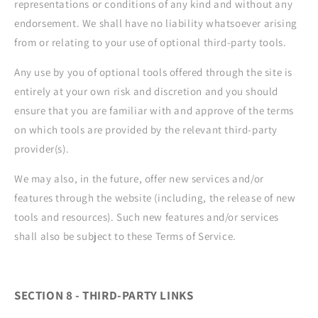
representations or conditions of any kind and without any
endorsement. We shall have no liability whatsoever arising
from or relating to your use of optional third-party tools.
Any use by you of optional tools offered through the site is
entirely at your own risk and discretion and you should
ensure that you are familiar with and approve of the terms
on which tools are provided by the relevant third-party
provider(s).
We may also, in the future, offer new services and/or
features through the website (including, the release of new
tools and resources). Such new features and/or services
shall also be subject to these Terms of Service.
SECTION 8 - THIRD-PARTY LINKS