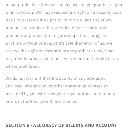
of our products or Services to any person, geographic region
or jurisdiction. We may exercise this right on a case-by-case
basis. We reserve the right to limit the quantities of any
products or services that we offer. All descriptions of
products or product pricing are subject to change at
anytime without notice, at the sole discretion of us. We
reserve the right to discontinue any product at any time.
Any offer for any product or service made on this site is void
where prohibited.
We do not warrant that the quality of any products,
services, information, or other material purchased or
obtained by you will meet your expectations, or that any
errors in the Service will be corrected.
SECTION 6 - ACCURACY OF BILLING AND ACCOUNT