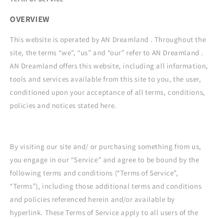
OVERVIEW
This website is operated by
AN Dreamland
. Throughout the
site, the terms “we”, “us” and “our” refer to
AN Dreamland
.
AN Dreamland
offers this website, including all information,
tools and services available from this site to you, the user,
conditioned upon your acceptance of all terms, conditions,
policies and notices stated here.
By visiting our site and/ or purchasing something from us,
you engage in our “Service” and agree to be bound by the
following terms and conditions (“Terms of Service”,
“Terms”), including those additional terms and conditions
and policies referenced herein and/or available by
hyperlink. These Terms of Service apply to all users of the