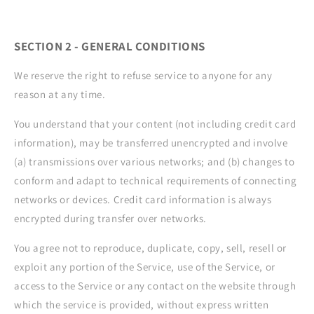
SECTION 2 - GENERAL CONDITIONS
We reserve the right to refuse service to anyone for any
reason at any time.
You understand that your content (not including credit card
information), may be transferred unencrypted and involve
(a) transmissions over various networks; and (b) changes to
conform and adapt to technical requirements of connecting
networks or devices. Credit card information is always
encrypted during transfer over networks.
You agree not to reproduce, duplicate, copy, sell, resell or
exploit any portion of the Service, use of the Service, or
access to the Service or any contact on the website through
which the service is provided, without express written