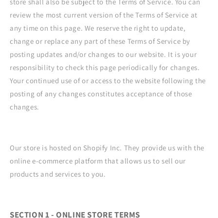
store shall also be subject to the Terms of Service. You can
review the most current version of the Terms of Service at
any time on this page. We reserve the right to update,
change or replace any part of these Terms of Service by
posting updates and/or changes to our website. It is your
responsibility to check this page periodically for changes.
Your continued use of or access to the website following the
posting of any changes constitutes acceptance of those
changes.
Our store is hosted on Shopify Inc. They provide us with the
online e-commerce platform that allows us to sell our
products and services to you.
SECTION 1 - ONLINE STORE TERMS