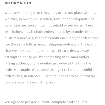
INFORMATION
We reserve the right to refuse any order you place with us.
We may, in our sole discretion, limit or cancel quantities
purchased per person, per household or per order. These
restrictions may include orders placed by or under the same
customer account, the same credit card, and/or orders that
use the same billing and/or shipping address. In the event
that we make a change to or cancel an order, we may
attempt to notify you by contacting the e‑mail and/or
billing address/phone number provided at the time the
order was made. We reserve the right to limit or prohibit
orders that, in our sole judgment, appear to be placed by
dealers, resellers or distributors.
You agree to provide current, complete and accurate