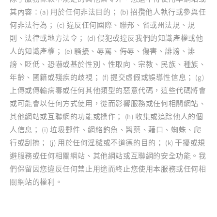
其內容：(a) 用於任何非法目的； (b) 招攬他​​人執行或參與任
何非法行為； (c) 違反任何國際、聯邦、省或州法規、規
則、法律或地方法令； (d) 侵犯或違反我們的知識產權或他
人的知識產權； (e) 騷擾、辱罵、侮辱、傷害、誹謗、誹
謗、貶低、恐嚇或基於性別、性取向、宗教、民族、種族、
年齡、國籍或殘疾的歧視； (f) 提交虛假或誤導性信息； (g)
上傳或傳輸病毒或任何其他類型的惡意代碼，這些代碼將會
或可能會以任何方式使用，從而影響服務或任何相關網站、
其他網站或互聯網的功能或操作； (h) 收集或追踪他人的個
人信息； (i) 垃圾郵件、網絡釣魚、醫藥、藉口、蜘蛛、爬
行或刮擦； (j) 用於任何淫穢或不道德的目的； (k) 干擾或規
避服務或任何相關網站、其他網站或互聯網的安全功能。我
們保留因您違反任何禁止用途而終止您使用本服務或任何相
關網站的權利。