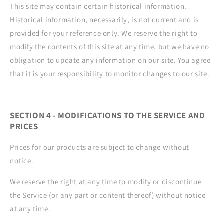
This site may contain certain historical information.
Historical information, necessarily, is not current and is
provided for your reference only. We reserve the right to
modify the contents of this site at any time, but we have no
obligation to update any information on our site. You agree
that it is your responsibility to monitor changes to our site.
SECTION 4 - MODIFICATIONS TO THE SERVICE AND
PRICES
Prices for our products are subject to change without
notice.
We reserve the right at any time to modify or discontinue
the Service (or any part or content thereof) without notice
at any time.