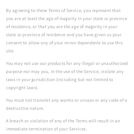
By agreeing to these Terms of Service, you represent that
you are at least the age of majority in your state or province
of residence, or that you are the age of majority in your
state or province of residence and you have given us your
consent to allow any of your minor dependents to use this
site.
You may not use our products for any illegal or unauthorized
purpose nor may you, in the use of the Service, violate any
laws in your jurisdiction (including but not limited to
copyright laws).
You must not transmit any worms or viruses or any code of a
destructive nature.
A breach or violation of any of the Terms will result in an
immediate termination of your Services.