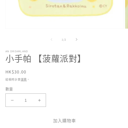
在
互
/
1
/
2
動
視
AN DREAMLAND
窗
小手帕 【菠蘿派對】
中
開
啟
定
HK$30.00
多
價
結帳時計算
運費
。
媒
體
數量
檔
案
1
2
小
小
手
手
帕
帕
加入購物車
【菠
【菠