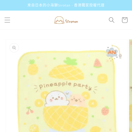
跳至內
來自日本的小海獅Sirotan - 香港獨家授權代理
容
購
物
車
略過產
品資訊