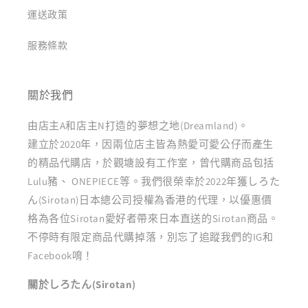
運送政策
服務條款
關於我們
由店主A和店主N打造的夢想之地(Dreamland)。
建立於2020年，因兩位店主皆為熱愛可愛公仔而產生
的精品代購店，於觀塘設有工作室，曾代購商品包括
Lulu豬、 ONEPIECE等。我們很榮幸於2022年獲しろた
ん(Sirotan)日本總公司授權為香港的代理，以優惠價
格為各位Sirotan愛好者帶來日本直送的Sirotan商品。
不停時有限定商品代購掉落，別忘了追蹤我們的IG和
Facebook唷！
關於しろたん(Sirotan)