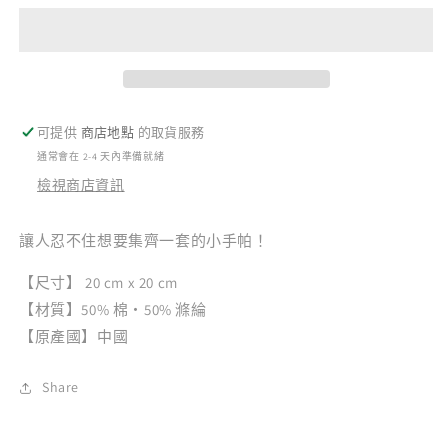
蘿
蘿
派
派
對】
對】
數
數
量
量
可提供
商店地點
的取貨服務
減
增
通常會在 2-4 天內準備就緒
少
加
檢視商店資訊
讓人忍不住想要集齊一套的小手帕！
【尺寸】 20 cm x 20 cm
【材質】50% 棉・50% 滌綸
【原產國】中國
Share